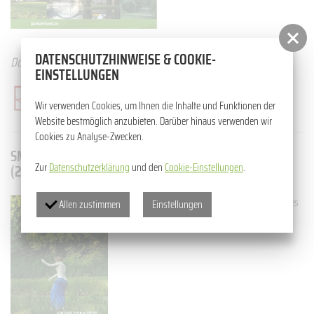
DATENSCHUTZHINWEISE & COOKIE-
Downloads
EINSTELLUNGEN
Brochure "Green Edens"
Wir verwenden Cookies, um Ihnen die Inhalte und Funktionen der
Brochure "Green Edens" (3,54 MB)
Website bestmöglich anzubieten. Darüber hinaus verwenden wir
Cookies zu Analyse-Zwecken.
SMALL BROCHURE TO THE EXHIBITION GREEN EDENS
Zur
Datenschutzerklärung
und den
Cookie-Einstellungen
.
(2022)
A small brochure Green Edens in three languages
Allen zustimmen
Einstellungen
- German, Polish, English for download.