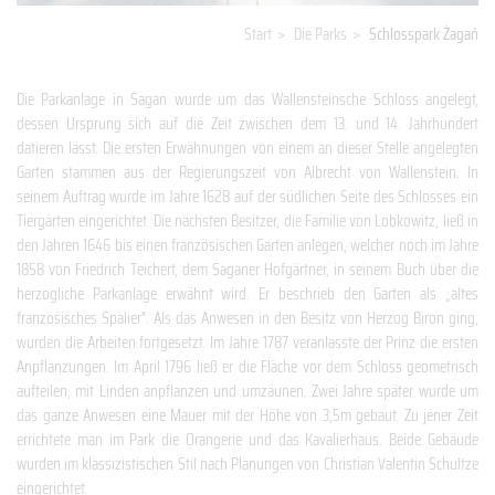
Start
>
Die Parks
>
Schlosspark Żagań
Die Parkanlage in Sagan wurde um das Wallensteinsche Schloss angelegt,
dessen Ursprung sich auf die Zeit zwischen dem 13. und 14. Jahrhundert
datieren lässt. Die ersten Erwähnungen von einem an dieser Stelle angelegten
Garten stammen aus der Regierungszeit von Albrecht von Wallenstein. In
seinem Auftrag wurde im Jahre 1628 auf der südlichen Seite des Schlosses ein
Tiergarten eingerichtet. Die nächsten Besitzer, die Familie von Lobkowitz, ließ in
den Jahren 1646 bis einen französischen Garten anlegen, welcher noch im Jahre
1858 von Friedrich Teichert, dem Saganer Hofgärtner, in seinem Buch über die
herzogliche Parkanlage erwähnt wird. Er beschrieb den Garten als „altes
französisches Spalier". Als das Anwesen in den Besitz von Herzog Biron ging,
wurden die Arbeiten fortgesetzt. Im Jahre 1787 veranlasste der Prinz die ersten
Anpflanzungen. Im April 1796 ließ er die Fläche vor dem Schloss geometrisch
aufteilen, mit Linden anpflanzen und umzäunen. Zwei Jahre später wurde um
das ganze Anwesen eine Mauer mit der Höhe von 3,5m gebaut. Zu jener Zeit
errichtete man im Park die Orangerie und das Kavalierhaus. Beide Gebäude
wurden im klassizistischen Stil nach Planungen von Christian Valentin Schultze
eingerichtet.