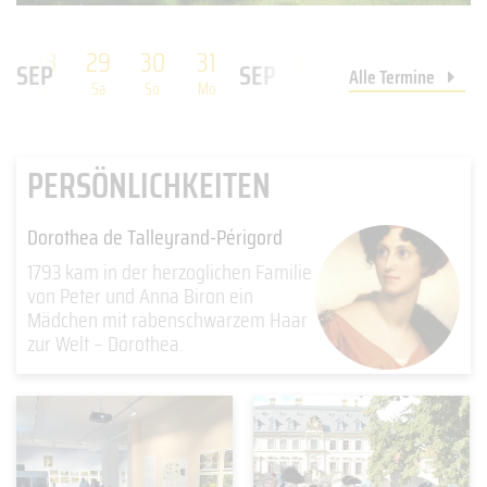
7
28
29
30
31
01
02
03
04
SEP
SEP
Alle Termine
Fr
Sa
So
Mo
Di
Mi
Do
Fr
PERSÖNLICHKEITEN
Dorothea de Talleyrand-Périgord
1793 kam in der herzoglichen Familie
von Peter und Anna Biron ein
Mädchen mit rabenschwarzem Haar
zur Welt – Dorothea.
weiter