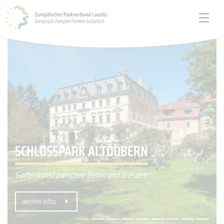
MUSKAUER PARK BAD MUSKAU /
SCHLOSSPARK ALTDÖBERN
ŁĘKNICA
Gartenkunst zwischen Berlin und Dresden
grenzüberschreitende Parkanlage
weitere Infos
weitere Infos