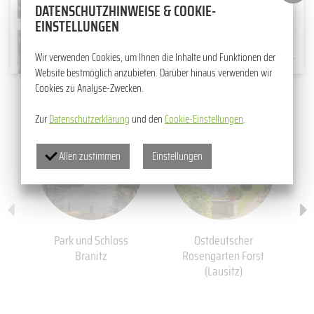
DATENSCHUTZHINWEISE & COOKIE-
Musik im Park 2026
EINSTELLUNGEN
09.05.2026
SCHNITTROSENSCHAU AKTIV MITGESTALTEN PROJEKT „STRUKTUREN WANDELN – GEMEINSAM NACHHALTIG GESTALTEN“ STARTET DURCH
Wir verwenden Cookies, um Ihnen die Inhalte und Funktionen der
Schnittrosenschau als regionales
Website bestmöglich anzubieten. Darüber hinaus verwenden wir
Highlight
Cookies zu Analyse-Zwecken.
Zur
Datenschutzerklärung
und den
Cookie-Einstellungen
.
Allen zustimmen
Einstellungen
Park und Schloss
Ostdeutscher
Branitz
Rosengarten Forst
(Lausitz)