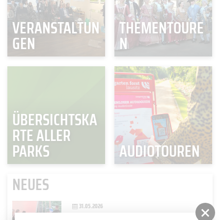
VERANSTALTUN
THEMENTOURE
GEN
N
ÜBERSICHTSKA
RTE ALLER
PARKS
AUDIOTOUREN
NEUES
31.05.2026
OPEN AIR KONZERT "FRÜHLINGSSYMPHONIEN ZWISCHEN DEN ROSEN"