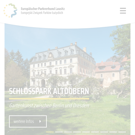
MUSKAUER PARK BAD MUSKAU /
SCHLOSSPARK ALTDÖBERN
ŁĘKNICA
Gartenkunst zwischen Berlin und Dresden
grenzüberschreitende Parkanlage
weitere Infos
weitere Infos