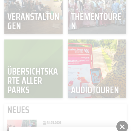
VERANSTALTUN
THEMENTOURE
GEN
N
ÜBERSICHTSKA
RTE ALLER
PARKS
AUDIOTOUREN
NEUES
31.05.2026
OPEN AIR KONZERT "FRÜHLINGSSYMPHONIEN ZWISCHEN DEN ROSEN"