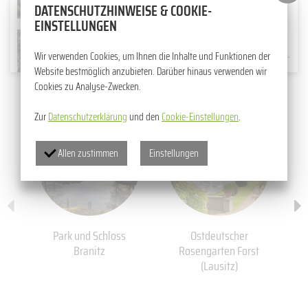
DATENSCHUTZHINWEISE & COOKIE-
Musik im Park 2026
EINSTELLUNGEN
09.05.2026
SCHNITTROSENSCHAU AKTIV MITGESTALTEN PROJEKT „STRUKTUREN WANDELN – GEMEINSAM NACHHALTIG GESTALTEN“ STARTET DURCH
Wir verwenden Cookies, um Ihnen die Inhalte und Funktionen der
Schnittrosenschau als regionales
Website bestmöglich anzubieten. Darüber hinaus verwenden wir
Highlight
Cookies zu Analyse-Zwecken.
Zur
Datenschutzerklärung
und den
Cookie-Einstellungen
.
Allen zustimmen
Einstellungen
Park und Schloss
Ostdeutscher
Branitz
Rosengarten Forst
(Lausitz)