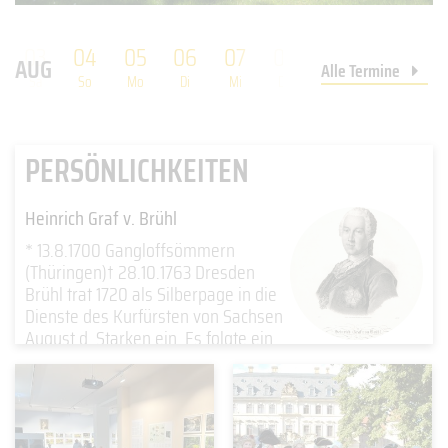
03
04
05
06
07
08
09
10
11
AUG
Alle Termine
Sa
So
Mo
Di
Mi
Do
Fr
Sa
So
PERSÖNLICHKEITEN
Heinrich Graf v. Brühl
* 13.8.1700 Gangloffsömmern
(Thüringen)† 28.10.1763 Dresden
Brühl trat 1720 als Silberpage in die
Dienste des Kurfürsten von Sachsen
August d. Starken ein. Es folgte ein …
weiter