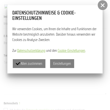
DATENSCHUTZHINWEISE & COOKIE-
EINSTELLUNGEN
Imię i Nazwisko
!
Wir verwenden Cookies, um Ihnen die Inhalte und Funktionen der
Website bestmöglich anzubieten. Darüber hinaus verwenden wir
E-Mail
!
Cookies zu Analyse-Zwecken.
Zur
Datenschutzerklärung
und den
Cookie-Einstellungen
.
Twoja wiadomość
!
Allen zustimmen
Einstellungen
Datenschutz
!