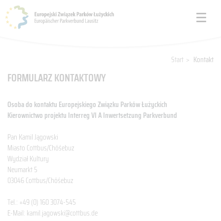
Start
>
Kontakt
FORMULARZ KONTAKTOWY
Osoba do kontaktu Europejskiego Związku Parków Łużyckich
Kierownictwo projektu Interreg VI A Inwertsetzung Parkverbund
Pan Kamil Jągowski
Miasto Cottbus/Chóśebuz
Wydział Kultury
Neumarkt 5
03046 Cottbus/Chóśebuz
Tel.: +49 (0) 160 3074-545
E-Mail:
kamil.jagowski@cottbus.de