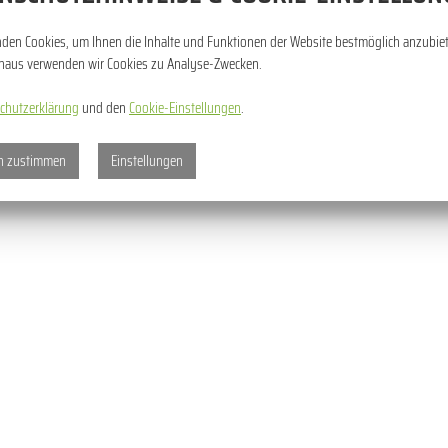
NESCHWITZ
den Cookies, um Ihnen die Inhalte und Funktionen der Website bestmöglich anzubie
PARK PRZYPAŁACOWY W
inaus verwenden wir Cookies zu Analyse-Zwecken.
ALTDÖBERN
chutzerklärung
und den
Cookie-Einstellungen
.
n zustimmen
Einstellungen