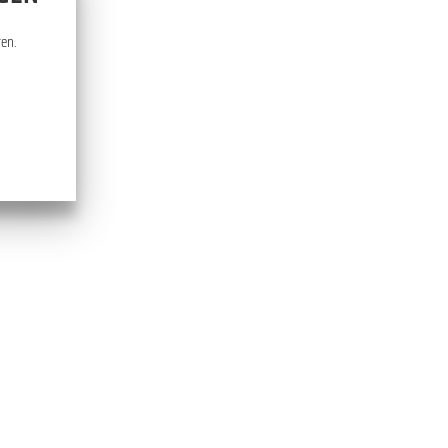
PARK RODODENDRONÓW
KROMLAU
ten.